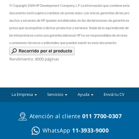
© Copyright 2024 HP Development Company, L.P. La información que contiene este
documento está sujeta a cambios sin previo aviso. Las únicas garantías de los pro
ductos y servicios de HP quedan establecidas en las declaraciones de garantía ex
presa que acompañan a dichos productos y servicios. Nada de lo aquí indicado de
be interpretarse como una garantía adicional. HP no se responsabiliza de errores
u omisiones técnicos o editoriales que puedan existir en este documento.
Rendimiento: 8000 páginas
La Empresa
Servicios
Ayuda
Enviá tu CV
Atención al cliente
011 7700-0307
WhatsApp
11-3933-9000