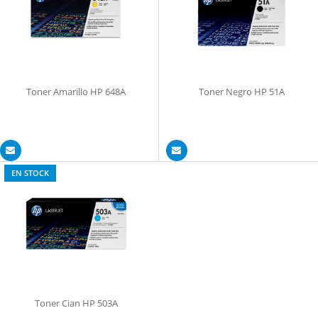
Toner Amarillo HP 648A
Toner Negro HP 51A
EN STOCK
Toner Cian HP 503A