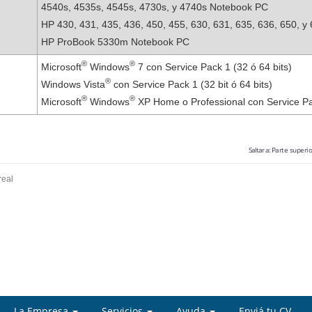
4540s, 4535s, 4545s, 4730s, y 4740s Notebook PC
HP 430, 431, 435, 436, 450, 455, 630, 631, 635, 636, 650, 
HP ProBook 5330m Notebook PC
®
®
Microsoft
Windows
7 con Service Pack 1 (32 ó 64 bits)
®
Windows Vista
con Service Pack 1 (32 bit ó 64 bits)
®
®
Microsoft
Windows
XP Home o Professional con Service P
Saltar a:
Parte superio
real
La Empresa
Servicios
Ayuda
Enviá tu CV