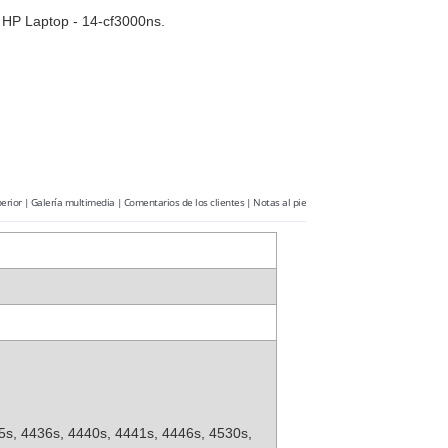
l HP Laptop - 14-cf3000ns.
erior
|
Galería multimedia
|
Comentarios de los clientes
|
Notas al pie
s, 4436s, 4440s, 4441s, 4446s, 4530s,