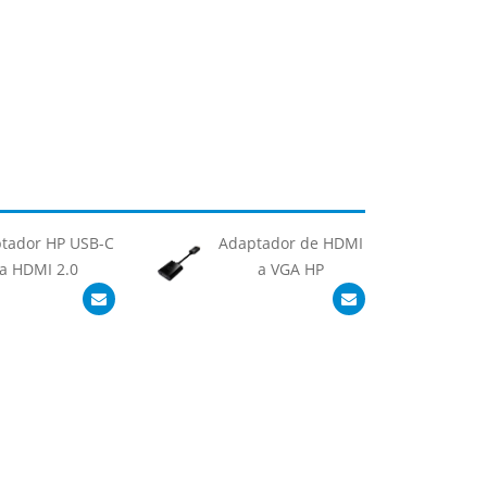
tador HP USB-C
Adaptador de HDMI
H
a HDMI 2.0
a VGA HP