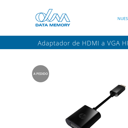
NUES
Adaptador de HDMI a VGA H
A PEDIDO