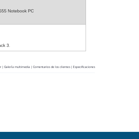
y 655 Notebook PC
ack 3.
r
|
Galería multimedia
|
Comentarios de los clientes
|
Especificaciones