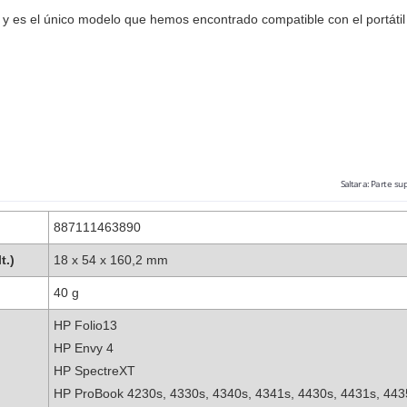
y es el único modelo que hemos encontrado compatible con el portáti
Saltar a:
Parte sup
887111463890
t.)
18 x 54 x 160,2 mm
40 g
HP Folio13
HP Envy 4
HP SpectreXT
HP ProBook 4230s, 4330s, 4340s, 4341s, 4430s, 4431s, 4435