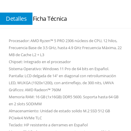
Detalles
Ficha Técnica
Procesador: AMD Ryzen™ 5 PRO 2306 núcleos de CPU, 12 hilos,
Frecuencia Base de 3.5 GHz, hasta 4.9 GHz Frecuencia Máxima, 22
MB de Cache L2 + L3
Chipset: Integrado en el procesador
Sistema Operativo: Windows 11 Pro de 64 bits en Español.
Pantalla: LCD delgada de 14" en diagonal con retroiluminación
LED, WUXGA (1920x1200), con antirreflejo, de 300 nits, UWVA
Gráficos: AMD Radeon™ 760M
Memoria RAM: 16 GB (1x16GB) DDR5 5600. Soporta hasta 64 GB
en 2 slots SODIMM
Almacenamiento: Unidad de estado solido M.2 SSD 512 GB
PCIe4x4 NVMe TLC
Teclado: HP resistente a derrames en Español