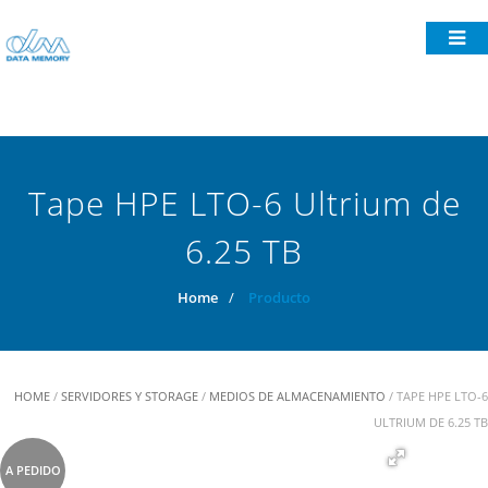
Tape HPE LTO-6 Ultrium de
6.25 TB
Home
/
Producto
HOME
/
SERVIDORES Y STORAGE
/
MEDIOS DE ALMACENAMIENTO
/ TAPE HPE LTO-6
ULTRIUM DE 6.25 TB
A PEDIDO