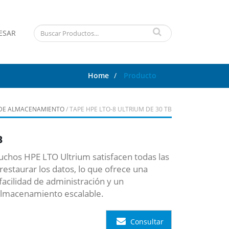
ESAR
Home
/
Producto
DE ALMACENAMIENTO
/ TAPE HPE LTO-8 ULTRIUM DE 30 TB
B
uchos HPE LTO Ultrium satisfacen todas las
estaurar los datos, lo que ofrece una
acilidad de administración y un
almacenamiento escalable.
Consultar