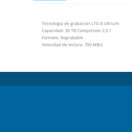
Tecnología de grabación LTO-8 Ultrium
Capacidad: 30 TB Compresión 2,5:1
Formato: Regrabable
Velocidad de lectura: 700 MB/s