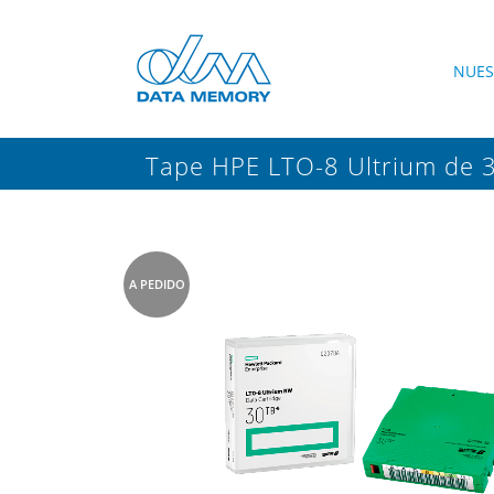
NUES
Tape HPE LTO-8 Ultrium de 
A PEDIDO